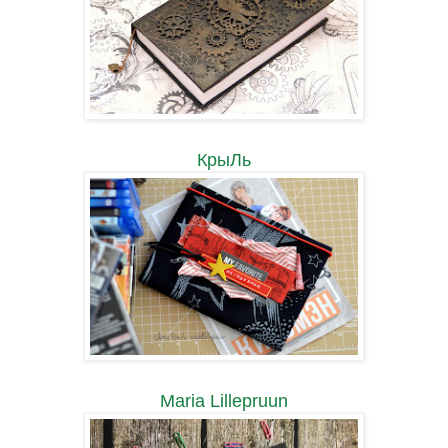
КрыЛь
Maria Lillepruun