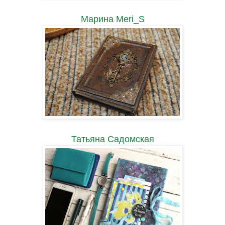
Марина Meri_S
Татьяна Садомская